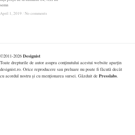
semn
April 1, 2019
April 1, 2019
/
/
No comments
No comments
Designist
©2011-2026
Toate drepturile de autor asupra conținutului acestui website aparțin
designist.ro. Orice reproducere sau preluare nu poate fi făcută decât
Presslabs
cu acordul nostru și cu menționarea sursei. Găzduit de
.