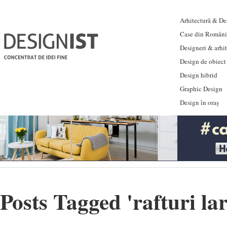
Arhitectură & Des
Case din Români
Designeri & arhi
Design de obiect
Design hibrid
Graphic Design
Design în oraș
Posts Tagged '
rafturi la