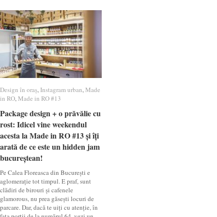
Design în oraș
Design în oraș
,
Instagram urban
Instagram urban
,
Made
Made
in RO
in RO
,
Made in RO #13
Made in RO #13
Package design + o prăvălie cu
Package design + o prăvălie cu
rost: Idicel vine weekendul
rost: Idicel vine weekendul
acesta la Made in RO #13 și îți
acesta la Made in RO #13 și îți
arată de ce este un hidden jam
arată de ce este un hidden jam
bucureștean!
bucureștean!
Pe Calea Floreasca din București e
aglomerație tot timpul. E praf, sunt
clădiri de birouri și cafenele
glamorous, nu prea găsești locuri de
parcare. Dar, dacă te uiți cu atenție, în
fața porții de la numărul 64, vezi un