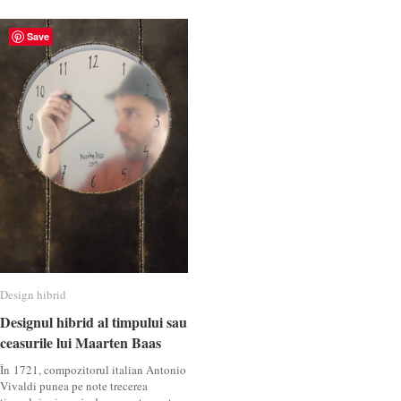
Save
Design hibrid
Design hibrid
Designul hibrid al timpului sau
Designul hibrid al timpului sau
ceasurile lui Maarten Baas
ceasurile lui Maarten Baas
În 1721, compozitorul italian Antonio
Vivaldi punea pe note trecerea