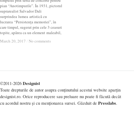
timpului prin seria de concerte pentru
pian “Anotimpurile”. În 1931, pictorul
suprarealist Salvador Dali
surprindea lumea artistică cu
lucrarea “Persistența memoriei”, în
care timpul, sugerat prin cele 3 ceasuri
topite, apărea ca un element maleabil,
March 20, 2017
March 20, 2017
/
/
No comments
No comments
Designist
©2011-2026
Toate drepturile de autor asupra conținutului acestui website aparțin
designist.ro. Orice reproducere sau preluare nu poate fi făcută decât
Presslabs
cu acordul nostru și cu menționarea sursei. Găzduit de
.