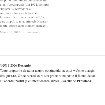
timpului prin seria de concerte pentru
pian “Anotimpurile”. În 1931, pictorul
suprarealist Salvador Dali
surprindea lumea artistică cu
lucrarea “Persistența memoriei”, în
care timpul, sugerat prin cele 3 ceasuri
topite, apărea ca un element maleabil,
March 20, 2017
March 20, 2017
/
/
No comments
No comments
Designist
©2011-2026
Toate drepturile de autor asupra conținutului acestui website aparțin
designist.ro. Orice reproducere sau preluare nu poate fi făcută decât
Presslabs
cu acordul nostru și cu menționarea sursei. Găzduit de
.