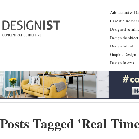
Arhitectură & Des
Case din Români
Designeri & arhi
Design de obiect
Design hibrid
Graphic Design
Design în oraș
Posts Tagged '
Real Tim