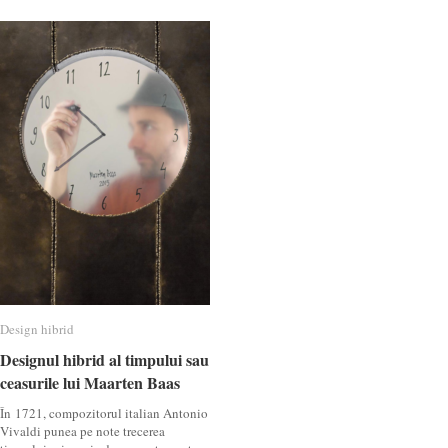
Design hibrid
Design hibrid
Designul hibrid al timpului sau
Designul hibrid al timpului sau
ceasurile lui Maarten Baas
ceasurile lui Maarten Baas
În 1721, compozitorul italian Antonio
Vivaldi punea pe note trecerea