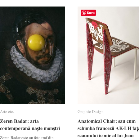
Save
Arte etc.
Arte etc.
Graphic Design
Graphic Design
Zeren Badar: arta
Zeren Badar: arta
Anatomical Chair: sau cum
Anatomical Chair: sau cum
contemporană naște monștri
contemporană naște monștri
schimbă francezii AK-LH faț
schimbă francezii AK-LH faț
scaunului iconic al lui Jean
scaunului iconic al lui Jean
Zeren Badar este un fotograf din