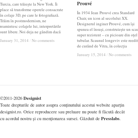
Prouvé
Prouvé
Turcia, care trăiește la New York. Îi
place să transforme operele consacrate
În 1934 Jean Prouvé crea Standard
în colaje 3D, pe care le fotografiază.
Chair, un icon al secolului XX.
Trăim în postmodernism, ne
Designerul inginer Prouvé, cum își
reamintesc colajele lui, interpretările
spunea el însuși, construiește un sca
sunt libere. Noi deja ne gândim dacă
super rezistent – cu picioare din oțel
January 31, 2014
January 31, 2014
/
/
No comments
No comments
tubular. Scaunul longeviv este reedit
de curând de Vitra, în colecția
January 15, 2014
January 15, 2014
/
/
No comments
No comments
Designist
©2011-2026
Toate drepturile de autor asupra conținutului acestui website aparțin
designist.ro. Orice reproducere sau preluare nu poate fi făcută decât
Presslabs
cu acordul nostru și cu menționarea sursei. Găzduit de
.