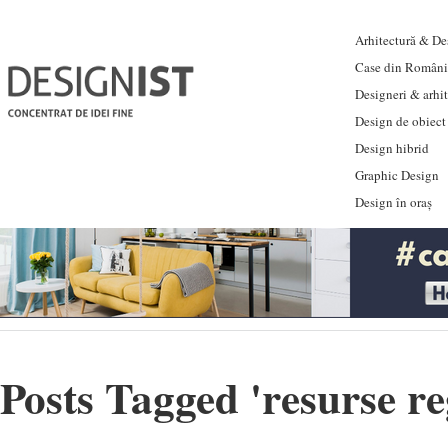
Arhitectură & Des
Case din Români
Designeri & arhi
Design de obiect
Design hibrid
Graphic Design
Design în oraș
Posts Tagged '
resurse r