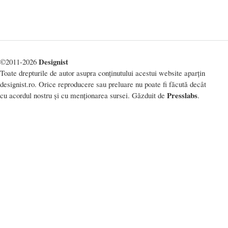
Designist
©2011-2026
Toate drepturile de autor asupra conținutului acestui website aparțin
designist.ro. Orice reproducere sau preluare nu poate fi făcută decât
Presslabs
cu acordul nostru și cu menționarea sursei. Găzduit de
.