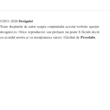
Designist
©2011-2026
Toate drepturile de autor asupra conținutului acestui website aparțin
designist.ro. Orice reproducere sau preluare nu poate fi făcută decât
Presslabs
cu acordul nostru și cu menționarea sursei. Găzduit de
.