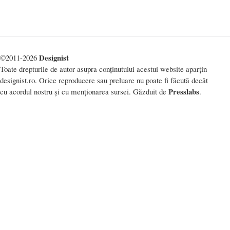
Designist
©2011-2026
Toate drepturile de autor asupra conținutului acestui website aparțin
designist.ro. Orice reproducere sau preluare nu poate fi făcută decât
Presslabs
cu acordul nostru și cu menționarea sursei. Găzduit de
.