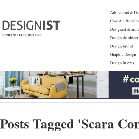
Arhitectură & Des
Case din Români
Designeri & arhi
Design de obiect
Design hibrid
Graphic Design
Design în oraș
Posts Tagged '
Scara Con