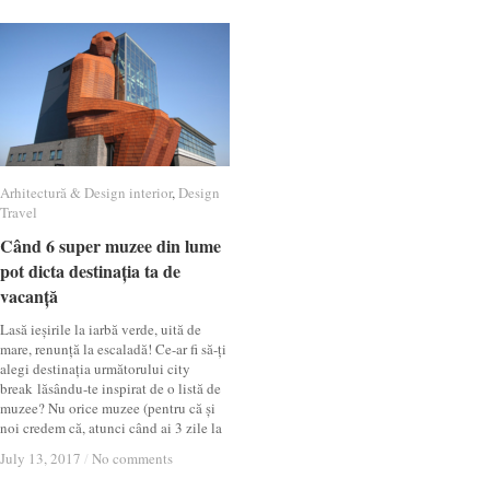
Arhitectură & Design interior
Arhitectură & Design interior
,
Design
Design
Travel
Travel
Când 6 super muzee din lume
Când 6 super muzee din lume
pot dicta destinația ta de
pot dicta destinația ta de
vacanță
vacanță
Lasă ieșirile la iarbă verde, uită de
mare, renunță la escaladă! Ce-ar fi să-ți
alegi destinația următorului city
break lăsându-te inspirat de o listă de
muzee? Nu orice muzee (pentru că și
noi credem că, atunci când ai 3 zile la
July 13, 2017
July 13, 2017
/
/
No comments
No comments