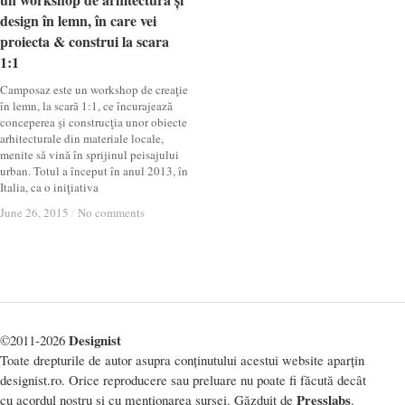
design în lemn, în care vei
design în lemn, în care vei
proiecta & construi la scara
proiecta & construi la scara
1:1
1:1
Camposaz este un workshop de creaţie
în lemn, la scară 1:1, ce încurajează
conceperea şi construcţia unor obiecte
arhitecturale din materiale locale,
menite să vină în sprijinul peisajului
urban. Totul a început în anul 2013, în
Italia, ca o iniţiativa
June 26, 2015
June 26, 2015
/
/
No comments
No comments
Designist
©2011-2026
Toate drepturile de autor asupra conținutului acestui website aparțin
designist.ro. Orice reproducere sau preluare nu poate fi făcută decât
Presslabs
cu acordul nostru și cu menționarea sursei. Găzduit de
.