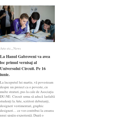
Arte etc.
Arte etc.
,
News
News
La Hanul Gabroveni va avea
La Hanul Gabroveni va avea
loc primul vernisaj al
loc primul vernisaj al
Universului Circuit. Pe 16
Universului Circuit. Pe 16
iunie.
iunie.
La începutul lui martie, vă povesteam
despre un proiect ca o poveste, cu
multe straturi, pus la cale de Asociația
DU-NE: Circuit urma să aducă laolaltă
studenți la Arte, scriitori debutanți,
designeri vestimentari, graphic
designeri… ce vor contribui la crearea
unui spațiu-experiență. După o