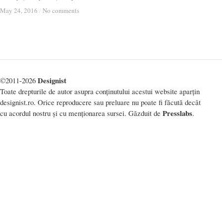
May 24, 2016
May 24, 2016
/
/
No comments
No comments
Designist
©2011-2026
Toate drepturile de autor asupra conținutului acestui website aparțin
designist.ro. Orice reproducere sau preluare nu poate fi făcută decât
Presslabs
cu acordul nostru și cu menționarea sursei. Găzduit de
.