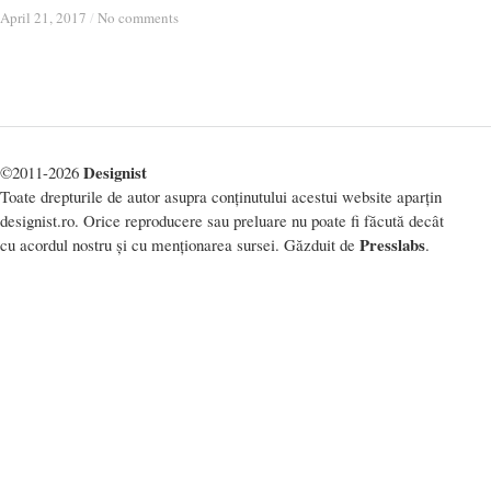
April 21, 2017
April 21, 2017
/
/
No comments
No comments
Designist
©2011-2026
Toate drepturile de autor asupra conținutului acestui website aparțin
designist.ro. Orice reproducere sau preluare nu poate fi făcută decât
Presslabs
cu acordul nostru și cu menționarea sursei. Găzduit de
.