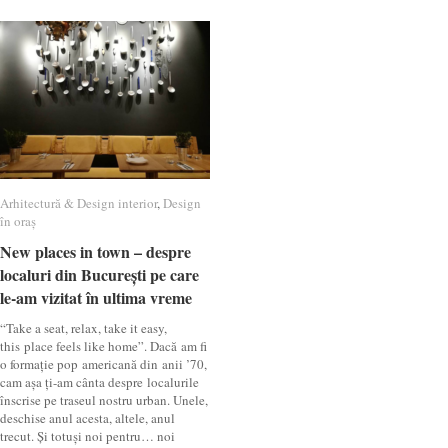
Arhitectură & Design interior
Arhitectură & Design interior
,
Design
Design
în oraș
în oraș
New places in town – despre
New places in town – despre
localuri din București pe care
localuri din București pe care
le-am vizitat în ultima vreme
le-am vizitat în ultima vreme
“Take a seat, relax, take it easy,
this place feels like home”. Dacă am fi
o formație pop americană din anii ’70,
cam așa ți-am cânta despre localurile
înscrise pe traseul nostru urban. Unele,
deschise anul acesta, altele, anul
trecut. Și totuși noi pentru… noi