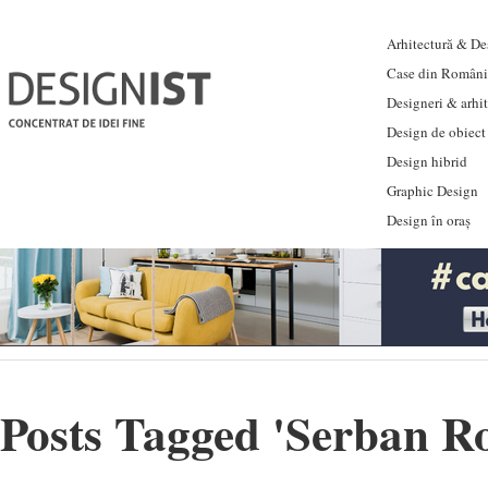
Arhitectură & Des
Case din Români
Designeri & arhi
Design de obiect
Design hibrid
Graphic Design
Design în oraș
Posts Tagged '
Serban R