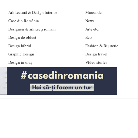
Arhitectură & Design interior
Mansarde
Case din România
News
Designeri & arhitecți români
Arte etc.
Design de obiect
Eco
Design hibrid
Fashion & Bijuterie
Graphic Design
Design travel
Design în oraș
Video stories