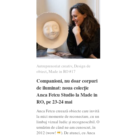
Antreprenoriat creativ
Antreprenoriat creativ
,
Design de
Design de
obiect
obiect
,
Made in RO #17
Made in RO #17
Companioni, nu doar corpuri
Companioni, nu doar corpuri
de iluminat: noua colecție
de iluminat: noua colecție
Anca Fetcu Studio la Made in
Anca Fetcu Studio la Made in
RO, pe 23-24 mai
RO, pe 23-24 mai
Anca Fetcu creează obiecte care invită
la mici momente de reconectare, cu un
limbaj vizual ludic și recognoscibil. O
urmărim de când ne-am cunoscut, în
2012 (wow!
). De atunci, cu Anca