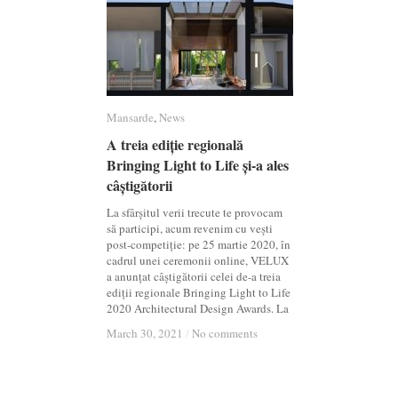
Mansarde
Mansarde
,
News
News
A treia ediție regională
A treia ediție regională
Bringing Light to Life și-a ales
Bringing Light to Life și-a ales
câștigătorii
câștigătorii
La sfârșitul verii trecute te provocam
să participi, acum revenim cu vești
post-competiție: pe 25 martie 2020, în
cadrul unei ceremonii online, VELUX
a anunțat câștigătorii celei de-a treia
ediții regionale Bringing Light to Life
2020 Architectural Design Awards. La
March 30, 2021
March 30, 2021
/
/
No comments
No comments