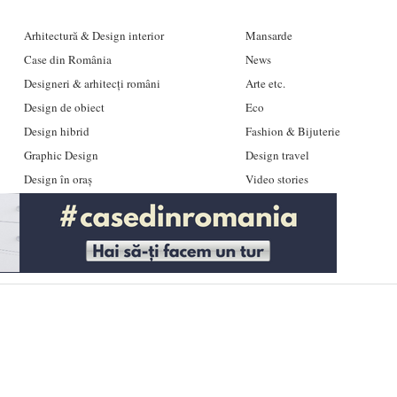
Arhitectură & Design interior
Mansarde
Case din România
News
Designeri & arhitecți români
Arte etc.
Design de obiect
Eco
Design hibrid
Fashion & Bijuterie
Graphic Design
Design travel
Design în oraș
Video stories