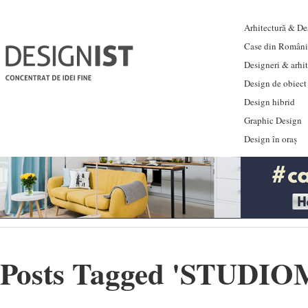
Arhitectură & Des
Case din Români
Designeri & arhi
Design de obiect
Design hibrid
Graphic Design
Design în oraș
Posts Tagged '
STUDIO