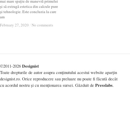
mai mare spațiu de manevră primului
și să extragă estetica din calcule pure
și tehnologie. Este concluzia la care
am
February 27, 2020
February 27, 2020
/
/
No comments
No comments
Designist
©2011-2026
Toate drepturile de autor asupra conținutului acestui website aparțin
designist.ro. Orice reproducere sau preluare nu poate fi făcută decât
Presslabs
cu acordul nostru și cu menționarea sursei. Găzduit de
.