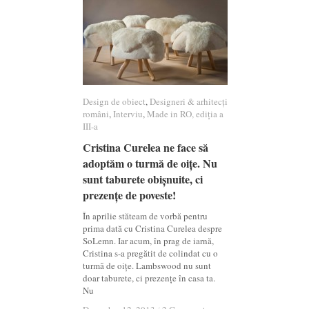
Design de obiect
Design de obiect
,
Designeri & arhitecți
Designeri & arhitecți
români
români
,
Interviu
Interviu
,
Made in RO, ediția a
Made in RO, ediția a
III-a
III-a
Cristina Curelea ne face să
Cristina Curelea ne face să
adoptăm o turmă de oițe. Nu
adoptăm o turmă de oițe. Nu
sunt taburete obișnuite, ci
sunt taburete obișnuite, ci
prezențe de poveste!
prezențe de poveste!
În aprilie stăteam de vorbă pentru
prima dată cu Cristina Curelea despre
SoLemn. Iar acum, în prag de iarnă,
Cristina s-a pregătit de colindat cu o
turmă de oițe. Lambswood nu sunt
doar taburete, ci prezențe în casa ta.
Nu