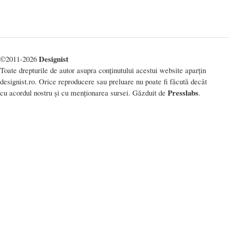
Designist
©2011-2026
Toate drepturile de autor asupra conținutului acestui website aparțin
designist.ro. Orice reproducere sau preluare nu poate fi făcută decât
Presslabs
cu acordul nostru și cu menționarea sursei. Găzduit de
.