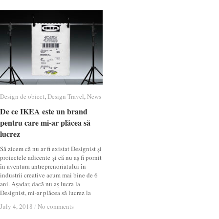
Design de obiect
Design de obiect
,
Design Travel
Design Travel
,
News
News
De ce IKEA este un brand
De ce IKEA este un brand
pentru care mi-ar plăcea să
pentru care mi-ar plăcea să
lucrez
lucrez
Să zicem că nu ar fi existat Designist și
proiectele adicente și că nu aș fi pornit
în aventura antreprenoriatului în
industrii creative acum mai bine de 6
ani. Așadar, dacă nu aș lucra la
Designist, mi-ar plăcea să lucrez la
July 4, 2018
July 4, 2018
/
/
No comments
No comments