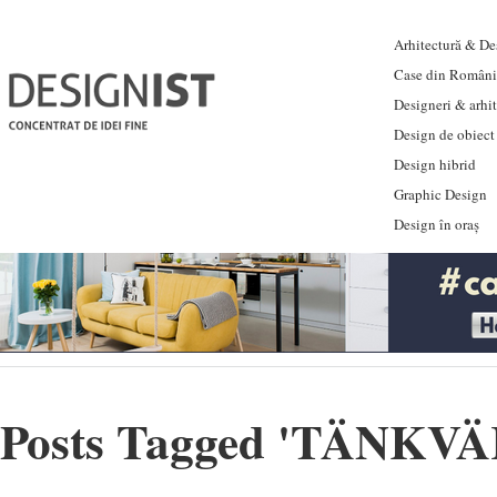
Arhitectură & Des
Case din Români
Designeri & arhi
Design de obiect
Design hibrid
Graphic Design
Design în oraș
Posts Tagged '
TÄNKVÄ