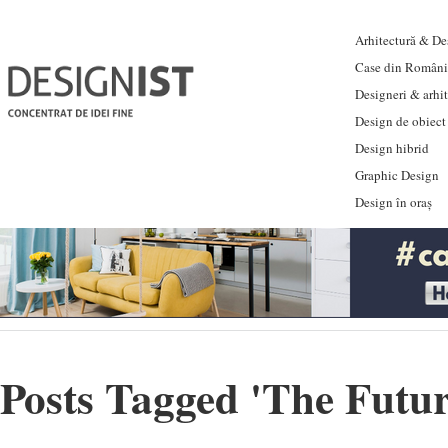
Arhitectură & Des
Case din Români
Designeri & arhi
Design de obiect
Design hibrid
Graphic Design
Design în oraș
Posts Tagged '
The Futur