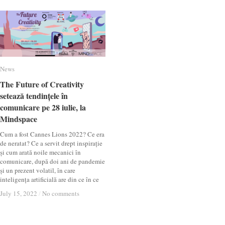
News
News
The Future of Creativity
The Future of Creativity
setează tendințele în
setează tendințele în
comunicare pe 28 iulie, la
comunicare pe 28 iulie, la
Mindspace
Mindspace
Cum a fost Cannes Lions 2022? Ce era
de neratat? Ce a servit drept inspirație
și cum arată noile mecanici în
comunicare, după doi ani de pandemie
și un prezent volatil, în care
inteligența artificială are din ce în ce
July 15, 2022
July 15, 2022
/
/
No comments
No comments