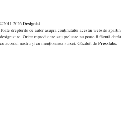
Designist
©2011-2026
Toate drepturile de autor asupra conținutului acestui website aparțin
designist.ro. Orice reproducere sau preluare nu poate fi făcută decât
Presslabs
cu acordul nostru și cu menționarea sursei. Găzduit de
.