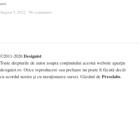
anii
August 5, 2022
August 5, 2022
/
/
No comments
No comments
Designist
©2011-2026
Toate drepturile de autor asupra conținutului acestui website aparțin
designist.ro. Orice reproducere sau preluare nu poate fi făcută decât
Presslabs
cu acordul nostru și cu menționarea sursei. Găzduit de
.