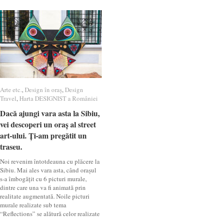
Arte etc.
Arte etc.
,
Design în oraș
Design în oraș
,
Design
Design
Travel
Travel
,
Harta DESIGNIST a României
Harta DESIGNIST a României
Dacă ajungi vara asta la Sibiu,
Dacă ajungi vara asta la Sibiu,
vei descoperi un oraș al street
vei descoperi un oraș al street
art-ului. Ți-am pregătit un
art-ului. Ți-am pregătit un
traseu.
traseu.
Noi revenim întotdeauna cu plăcere la
Sibiu. Mai ales vara asta, când orașul
s-a îmbogățit cu 6 picturi murale,
dintre care una va fi animată prin
realitate augmentată. Noile picturi
murale realizate sub tema
“Reflections” se alătură celor realizate