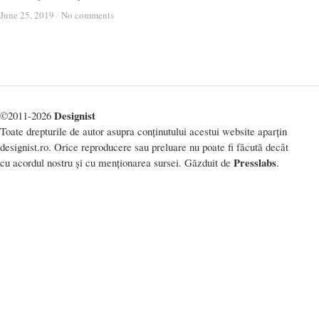
June 25, 2019
June 25, 2019
/
/
No comments
No comments
Designist
©2011-2026
Toate drepturile de autor asupra conținutului acestui website aparțin
designist.ro. Orice reproducere sau preluare nu poate fi făcută decât
Presslabs
cu acordul nostru și cu menționarea sursei. Găzduit de
.