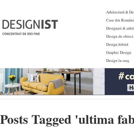
Arhitectură & Des
Case din Români
Designeri & arhi
Design de obiect
Design hibrid
Graphic Design
Design în oraș
Posts Tagged '
ultima fa