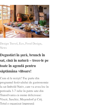
Design Travel
Design Travel
,
Eco
Eco
,
Food Design
Food Design
,
News
News
Degustări în șură, brunch în
Degustări în șură, brunch în
sat, cină în natură – trece-le pe
sat, cină în natură – trece-le pe
toate în agendă pentru
toate în agendă pentru
săptămâna viitoare!
săptămâna viitoare!
Cum să le reziști? Fac parte din
programul festivalului de gastronomie
la sat Imbold Nativ, care va avea loc în
perioada 3-7 iulie în patru sate din
Transilvania cu nume delicioase:
Viscri, Saschiz, Meșendorf și Criț.
Totul e organizat împreună