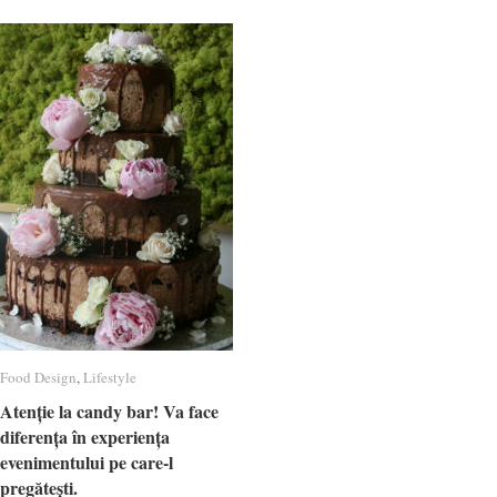
Food Design
Food Design
,
Lifestyle
Lifestyle
Atenție la candy bar! Va face
Atenție la candy bar! Va face
diferența în experiența
diferența în experiența
evenimentului pe care-l
evenimentului pe care-l
pregătești.
pregătești.