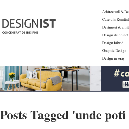
Arhitectură & Des
Case din Români
Designeri & arhi
Design de obiect
Design hibrid
Graphic Design
Design în oraș
Posts Tagged '
unde poti