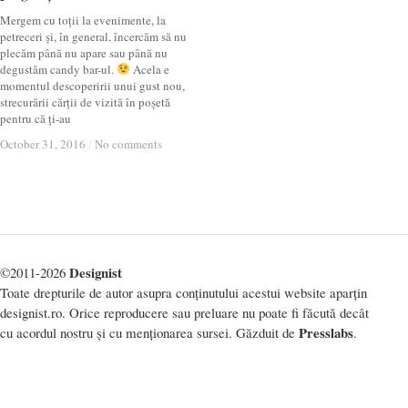
Mergem cu toții la evenimente, la
petreceri și, în general, încercăm să nu
plecăm până nu apare sau până nu
degustăm candy bar-ul.
Acela e
momentul descoperirii unui gust nou,
strecurării cărții de vizită în poșetă
pentru că ți-au
October 31, 2016
October 31, 2016
/
/
No comments
No comments
Designist
©2011-2026
Toate drepturile de autor asupra conținutului acestui website aparțin
designist.ro. Orice reproducere sau preluare nu poate fi făcută decât
Presslabs
cu acordul nostru și cu menționarea sursei. Găzduit de
.