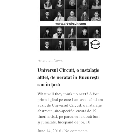
Arte etc.
Arte etc.
,
News
News
Universul Circuit, o instalație
Universul Circuit, o instalație
altfel, de neratat în București
altfel, de neratat în București
sau în țară
sau în țară
What will they think up next? A fost
primul gând pe care l-am avut când am
auzit de Universul Circuit, o instalație
abstractă, site-specific, creată de 19
tineri artiști, pe parcursul a două luni
și jumătate. Începând de joi, 16
June 14, 2016
June 14, 2016
/
/
No comments
No comments