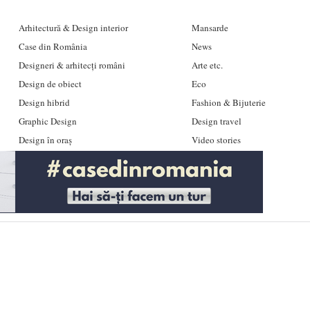
Arhitectură & Design interior
Mansarde
Case din România
News
Designeri & arhitecți români
Arte etc.
Design de obiect
Eco
Design hibrid
Fashion & Bijuterie
Graphic Design
Design travel
Design în oraș
Video stories