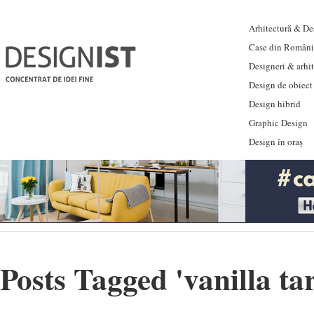
Arhitectură & Des
Case din Români
Designeri & arhi
Design de obiect
Design hibrid
Graphic Design
Design în oraș
Posts Tagged '
vanilla ta