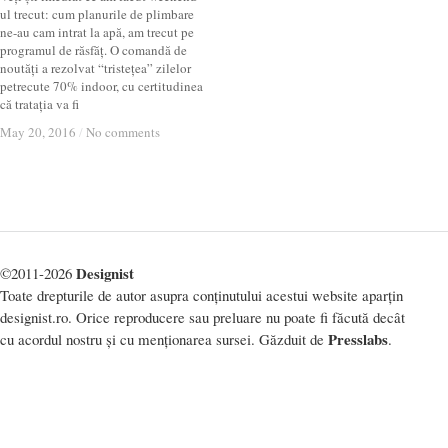
ul trecut: cum planurile de plimbare
ne-au cam intrat la apă, am trecut pe
programul de răsfăț. O comandă de
noutăți a rezolvat “tristețea” zilelor
petrecute 70% indoor, cu certitudinea
că tratația va fi
May 20, 2016
May 20, 2016
/
/
No comments
No comments
Designist
©2011-2026
Toate drepturile de autor asupra conținutului acestui website aparțin
designist.ro. Orice reproducere sau preluare nu poate fi făcută decât
Presslabs
cu acordul nostru și cu menționarea sursei. Găzduit de
.