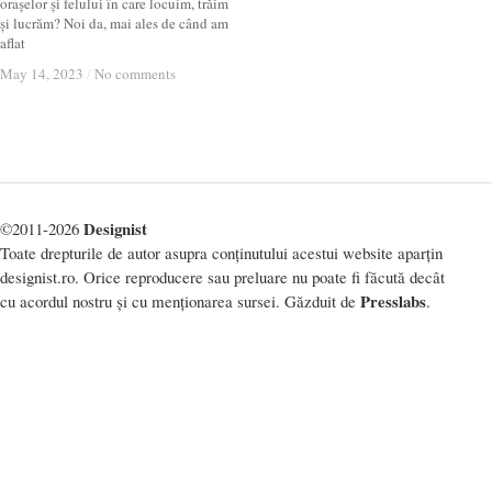
orașelor și felului în care locuim, trăim
și lucrăm? Noi da, mai ales de când am
aflat
May 14, 2023
May 14, 2023
/
/
No comments
No comments
Designist
©2011-2026
Toate drepturile de autor asupra conținutului acestui website aparțin
designist.ro. Orice reproducere sau preluare nu poate fi făcută decât
Presslabs
cu acordul nostru și cu menționarea sursei. Găzduit de
.