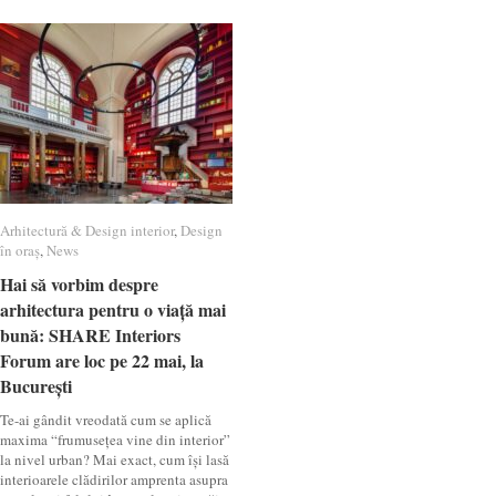
Arhitectură & Design interior
Arhitectură & Design interior
,
Design
Design
în oraș
în oraș
,
News
News
Hai să vorbim despre
Hai să vorbim despre
arhitectura pentru o viață mai
arhitectura pentru o viață mai
bună: SHARE Interiors
bună: SHARE Interiors
Forum are loc pe 22 mai, la
Forum are loc pe 22 mai, la
București
București
Te-ai gândit vreodată cum se aplică
maxima “frumusețea vine din interior”
la nivel urban? Mai exact, cum își lasă
interioarele clădirilor amprenta asupra