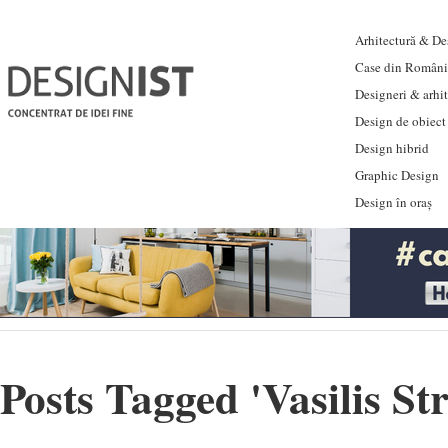
Arhitectură & Des
Case din Români
Designeri & arhi
Design de obiect
Design hibrid
Graphic Design
Design în oraș
Posts Tagged '
Vasilis S