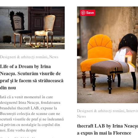
Save
Designeri & arhitecți români
Designeri & arhitecți români
,
News
News
Life of a Dream by Irina
Life of a Dream by Irina
Neacșu. Scuturăm visurile de
Neacșu. Scuturăm visurile de
praf și le facem să strălucească
praf și le facem să strălucească
din nou
din nou
Iată că a venit momentul în care
designerul Irina Neacșu, fondatoarea
brandului thecraft LAB, expune la
Designeri & arhitecți români
Designeri & arhitecți români
,
Intervi
Intervi
București colecția de scaune care ne
News
News
scutură visurile de praf și ne îndeamnă
să privim cu nostalgie la copilul din
thecraft LAB by Irina Neacș
thecraft LAB by Irina Neacș
noi. Este vorba despre
a expus în mai la Florence
a expus în mai la Florence