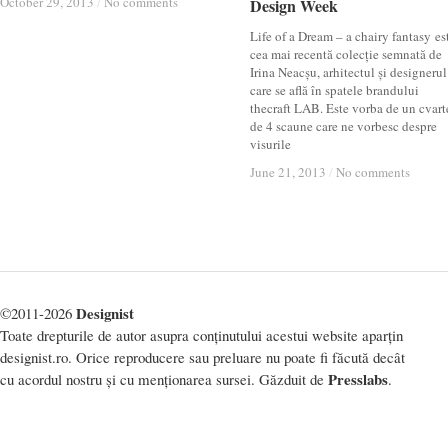
October 29, 2013
October 29, 2013
/
/
No comments
No comments
Design Week
Design Week
Life of a Dream – a chairy fantasy es
cea mai recentă colecție semnată de
Irina Neacșu, arhitectul și designerul
care se află în spatele brandului
thecraft LAB. Este vorba de un cvart
de 4 scaune care ne vorbesc despre
visurile
June 21, 2013
June 21, 2013
/
/
No comments
No comments
Designist
©2011-2026
Toate drepturile de autor asupra conținutului acestui website aparțin
designist.ro. Orice reproducere sau preluare nu poate fi făcută decât
Presslabs
cu acordul nostru și cu menționarea sursei. Găzduit de
.