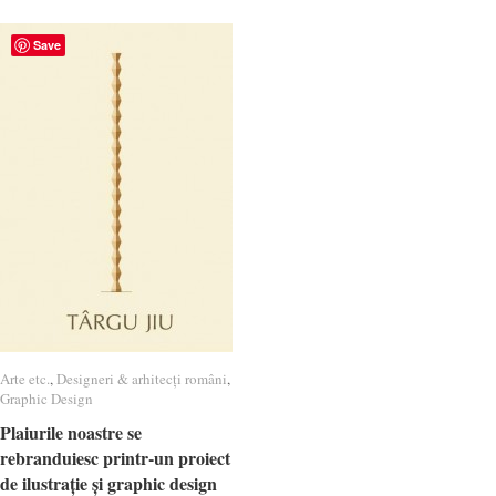
Save
Arte etc.
Arte etc.
,
Designeri & arhitecți români
Designeri & arhitecți români
,
Graphic Design
Graphic Design
Plaiurile noastre se
Plaiurile noastre se
rebranduiesc printr-un proiect
rebranduiesc printr-un proiect
de ilustrație și graphic design
de ilustrație și graphic design