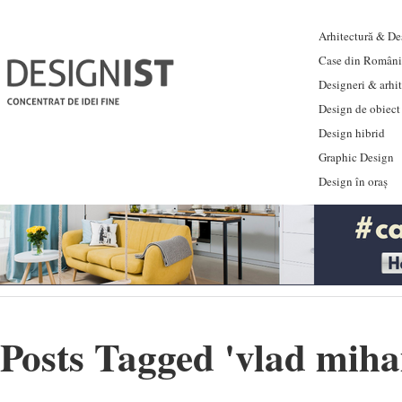
Arhitectură & Des
Case din Români
Designeri & arhi
Design de obiect
Design hibrid
Graphic Design
Design în oraș
Posts Tagged '
vlad miha