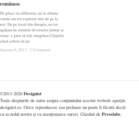
românesc
românesc
Ne place să călătorim, iar în ultima
vreme am tot explorat rute de pe la
noi. De pe locul din dreapta, ne tot
agățam de stemele diverselor județe și
orașe: e greu să uiți imaginea Clujului
când cobori de pe
January 8, 2013
January 8, 2013
/
/
2 Comments
2 Comments
Designist
©2011-2026
Toate drepturile de autor asupra conținutului acestui website aparțin
designist.ro. Orice reproducere sau preluare nu poate fi făcută decât
Presslabs
cu acordul nostru și cu menționarea sursei. Găzduit de
.