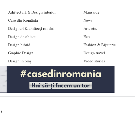
Arhitectură & Design interior
Mansarde
Case din România
News
Designeri & arhitecți români
Arte etc.
Design de obiect
Eco
Design hibrid
Fashion & Bijuterie
Graphic Design
Design travel
Design în oraș
Video stories
e
'