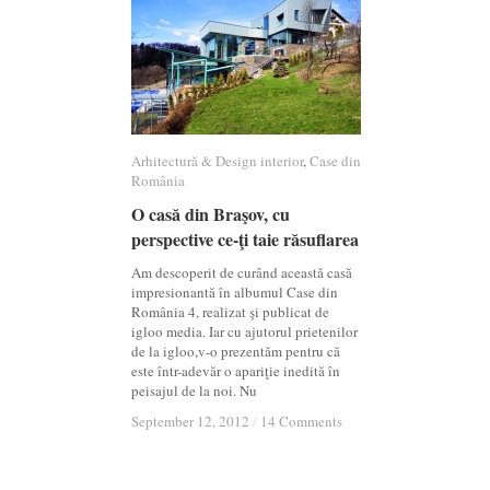
Arhitectură & Design interior
Arhitectură & Design interior
,
Case din
Case din
România
România
O casă din Braşov, cu
O casă din Braşov, cu
perspective ce-ţi taie răsuflarea
perspective ce-ţi taie răsuflarea
Am descoperit de curând această casă
impresionantă în albumul Case din
România 4, realizat şi publicat de
igloo media. Iar cu ajutorul prietenilor
de la igloo,v-o prezentăm pentru că
este într-adevăr o apariţie inedită în
peisajul de la noi. Nu
September 12, 2012
September 12, 2012
/
/
14 Comments
14 Comments