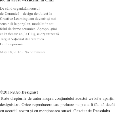
De când organizăm cursul
de Ceramică – design de obiect la
Creative Learning, am devenit și mai
sensibili la porțelan, modelat în tot
felul de forme ceramice. Apropo, știai
că în fiecare an, la Cluj, se organizează
Târgul Naţional de Ceramică
Contemporană
May 18, 2016
May 18, 2016
/
/
No comments
No comments
Designist
©2011-2026
Toate drepturile de autor asupra conținutului acestui website aparțin
designist.ro. Orice reproducere sau preluare nu poate fi făcută decât
Presslabs
cu acordul nostru și cu menționarea sursei. Găzduit de
.