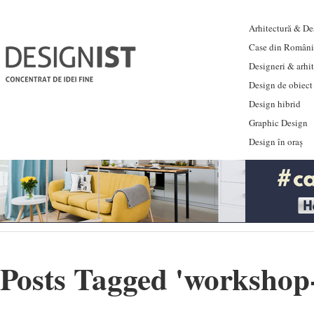
Arhitectură & Des
Case din Români
Designeri & arhi
Design de obiect
Design hibrid
Graphic Design
Design în oraș
Posts Tagged '
workshop-