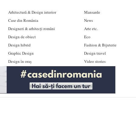
Arhitectură & Design interior
Mansarde
Case din România
News
Designeri & arhitecți români
Arte etc.
Design de obiect
Eco
Design hibrid
Fashion & Bijuterie
Graphic Design
Design travel
Design în oraș
Video stories