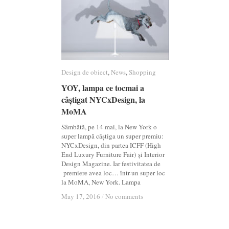
Design de obiect
Design de obiect
,
News
News
,
Shopping
Shopping
YOY, lampa ce tocmai a
YOY, lampa ce tocmai a
câștigat NYCxDesign, la
câștigat NYCxDesign, la
MoMA
MoMA
Sâmbătă, pe 14 mai, la New York o
super lampă câștiga un super premiu:
NYCxDesign, din partea ICFF (High
End Luxury Furniture Fair) și Interior
Design Magazine. Iar festivitatea de
premiere avea loc… într-un super loc
la MoMA, New York. Lampa
May 17, 2016
May 17, 2016
/
/
No comments
No comments