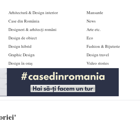
Arhitectură & Design interior
Mansarde
Case din România
News
Designeri & arhitecți români
Arte etc.
Design de obiect
Eco
Design hibrid
Fashion & Bijuterie
Graphic Design
Design travel
Design în oraș
Video stories
oriei
'