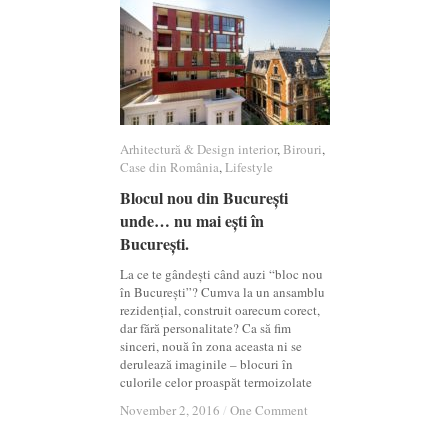
Arhitectură & Design interior
Arhitectură & Design interior
,
Birouri
Birouri
,
Case din România
Case din România
,
Lifestyle
Lifestyle
Blocul nou din București
Blocul nou din București
unde… nu mai ești în
unde… nu mai ești în
București.
București.
La ce te gândești când auzi “bloc nou
în București”? Cumva la un ansamblu
rezidențial, construit oarecum corect,
dar fără personalitate? Ca să fim
sinceri, nouă în zona aceasta ni se
derulează imaginile – blocuri în
culorile celor proaspăt termoizolate
November 2, 2016
November 2, 2016
/
/
One Comment
One Comment