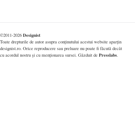
Designist
©2011-2026
Toate drepturile de autor asupra conținutului acestui website aparțin
designist.ro. Orice reproducere sau preluare nu poate fi făcută decât
Presslabs
cu acordul nostru și cu menționarea sursei. Găzduit de
.