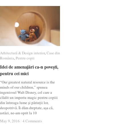
Arhitectură & Design interior
Arhitectură & Design interior
,
Case din
Case din
România
România
,
Pentru copii
Pentru copii
Idei de amenajări ca-n povești,
Idei de amenajări ca-n povești,
pentru cei mici
pentru cei mici
“Our greatest natural resource is the
minds of our children,” spunea
ingeniosul Walt Disney, cel care a
clădit un imperiu magic pentru copiii
din întreaga lume și părinții lor,
deopotrivă. Îi dăm dreptate, așa că,
astăzi, ne-am oprit la 10
May 9, 2016
May 9, 2016
/
/
4 Comments
4 Comments