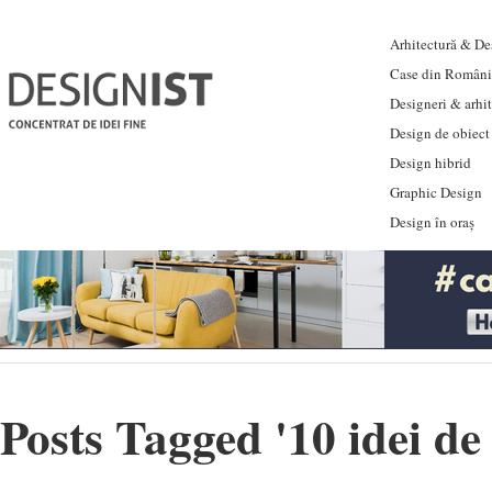
Arhitectură & Des
Case din Români
Designeri & arhi
Design de obiect
Design hibrid
Graphic Design
Design în oraș
Posts Tagged '
10 idei d