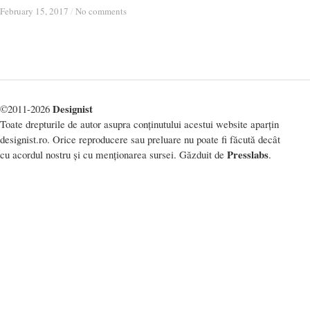
February 15, 2017
February 15, 2017
/
/
No comments
No comments
Designist
©2011-2026
Toate drepturile de autor asupra conținutului acestui website aparțin
designist.ro. Orice reproducere sau preluare nu poate fi făcută decât
Presslabs
cu acordul nostru și cu menționarea sursei. Găzduit de
.