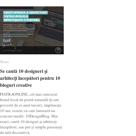
News
News
Se caută 10 designeri și
Se caută 10 designeri și
arhitecți începători pentru 10
arhitecți începători pentru 10
bloguri creative
bloguri creative
PIATRAONLINE, cel mai cunoscut
brand local de piatră naturală (ți-am
povestit de ei anul trecut), împlinește
10 ani, ocazie cu care lansează un
concurs inedit: 10DesignBlog. Mai
exact, caută 10 desigeri și arhitecți
începători, sau pur și simplu pasionați
de artă decorativă,