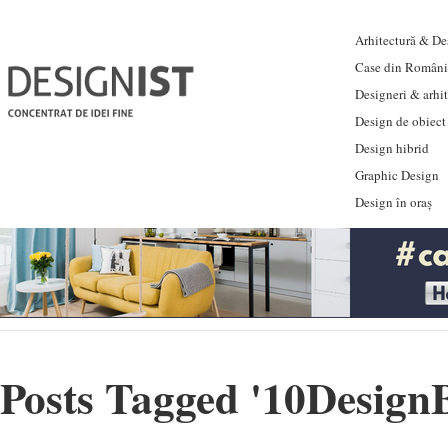
Arhitectură & Des
Case din Români
Designeri & arhi
Design de obiect
Design hibrid
Graphic Design
Design în oraș
Posts Tagged '
10Design