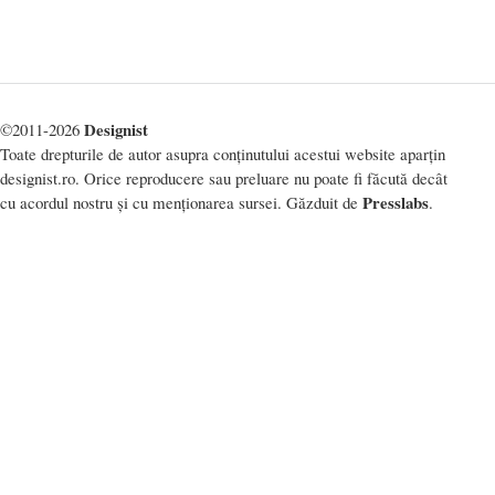
Designist
©2011-2026
Toate drepturile de autor asupra conținutului acestui website aparțin
designist.ro. Orice reproducere sau preluare nu poate fi făcută decât
Presslabs
cu acordul nostru și cu menționarea sursei. Găzduit de
.