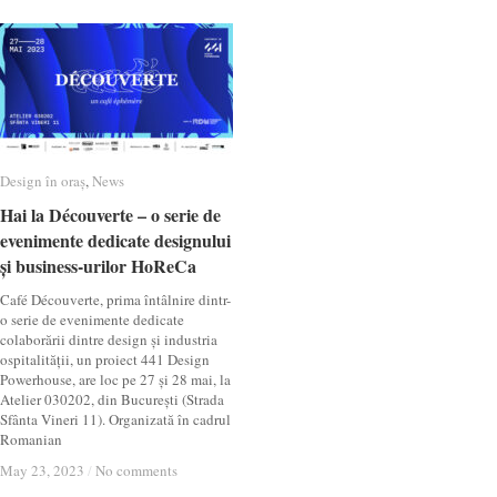
Design în oraș
Design în oraș
,
News
News
Hai la Découverte – o serie de
Hai la Découverte – o serie de
evenimente dedicate designului
evenimente dedicate designului
și business-urilor HoReCa
și business-urilor HoReCa
Café Découverte, prima întâlnire dintr-
o serie de evenimente dedicate
colaborării dintre design și industria
ospitalității, un proiect 441 Design
Powerhouse, are loc pe 27 și 28 mai, la
Atelier 030202, din București (Strada
Sfânta Vineri 11). Organizată în cadrul
Romanian
May 23, 2023
May 23, 2023
/
/
No comments
No comments