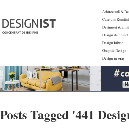
Arhitectură & Des
Case din Români
Designeri & arhi
Design de obiect
Design hibrid
Graphic Design
Design în oraș
Posts Tagged '
441 Desig