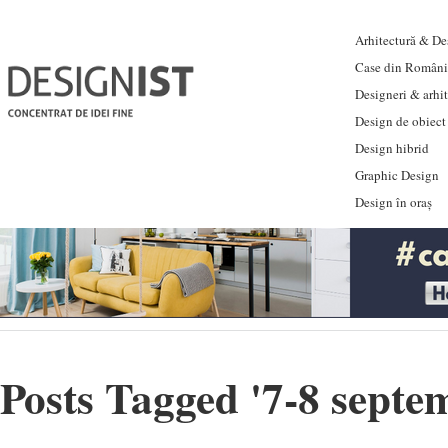
Arhitectură & Des
Case din Români
Designeri & arhi
Design de obiect
Design hibrid
Graphic Design
Design în oraș
Posts Tagged '
7-8 septe