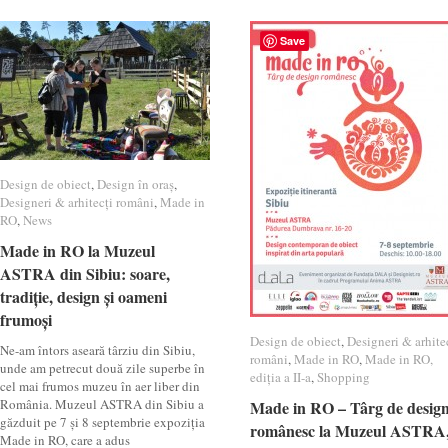
Save
Design de obiect
Design de obiect
,
Design în oraș
Design în oraș
,
Designeri & arhitecți români
Designeri & arhitecți români
,
Made in
Made in
RO
RO
,
News
News
Made in RO la Muzeul
Made in RO la Muzeul
ASTRA din Sibiu: soare,
ASTRA din Sibiu: soare,
tradiție, design și oameni
tradiție, design și oameni
frumoși
frumoși
Design de obiect
Design de obiect
,
Designeri & arhite
Designeri & arhite
Ne-am întors aseară târziu din Sibiu,
români
români
,
Made in RO
Made in RO
,
Made in RO,
Made in RO,
unde am petrecut două zile superbe în
ediția a II-a
ediția a II-a
,
Shopping
Shopping
cel mai frumos muzeu în aer liber din
România. Muzeul ASTRA din Sibiu a
Made in RO – Târg de desig
Made in RO – Târg de desig
găzduit pe 7 și 8 septembrie expoziția
românesc la Muzeul ASTRA
românesc la Muzeul ASTRA
Made in RO, care a adus