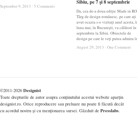
Sibiu, pe 7 și 8 septembrie
Sibiu, pe 7 și 8 septembrie
September 9, 2013
September 9, 2013
/
/
5 Comments
5 Comments
Da, cea de-a doua ediție Made in RO
Târg de design românesc, pe care ați
avut ocazia s-o vizitați anul acesta, î
luna mai, în București, va călători în
septembrie la Sibiu. Obiectele de
design pe care le veți putea admira î
August 29, 2013
August 29, 2013
/
/
One Comment
One Comment
Designist
©2011-2026
Toate drepturile de autor asupra conținutului acestui website aparțin
designist.ro. Orice reproducere sau preluare nu poate fi făcută decât
Presslabs
cu acordul nostru și cu menționarea sursei. Găzduit de
.