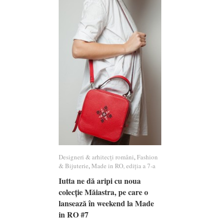
Designeri & arhitecți români
Designeri & arhitecți români
,
Fashion
Fashion
& Bijuterie
& Bijuterie
,
Made in RO, ediția a 7-a
Made in RO, ediția a 7-a
Iutta ne dă aripi cu noua
Iutta ne dă aripi cu noua
colecție Măiastra, pe care o
colecție Măiastra, pe care o
lansează în weekend la Made
lansează în weekend la Made
in RO #7
in RO #7