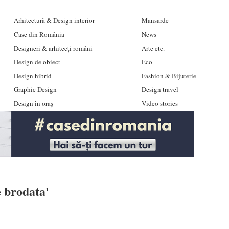
Arhitectură & Design interior
Mansarde
Case din România
News
Designeri & arhitecți români
Arte etc.
Design de obiect
Eco
Design hibrid
Fashion & Bijuterie
Graphic Design
Design travel
Design în oraș
Video stories
e brodata
'