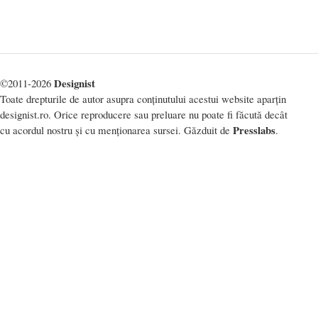
Designist
©2011-2026
Toate drepturile de autor asupra conținutului acestui website aparțin
designist.ro. Orice reproducere sau preluare nu poate fi făcută decât
Presslabs
cu acordul nostru și cu menționarea sursei. Găzduit de
.