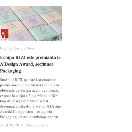
Graphic Design
Graphic Design
,
News
News
Echipa RIZI este premiantă la
Echipa RIZI este premiantă la
A’Design Award, secțiunea
A’Design Award, secțiunea
Packaging
Packaging
Studioul RIZI, pe care l-ai cunoscut
pentru amenajarea Atelier Pinion sau
obiectele de design neconvenționale,
expuse la ediția a 3-a a Made in RO-
târg de design românesc, a fost
desemnat câștigător Silver al A’Design
Award&Competition – categoria
Packaging, cu noile ambalaje pentru
April 20, 2016
April 20, 2016
/
/
No comments
No comments