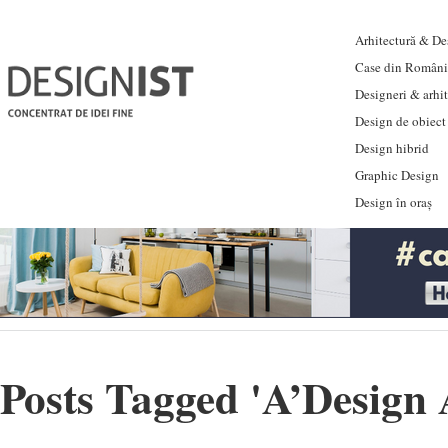
Arhitectură & Des
Case din Români
Designeri & arhi
Design de obiect
Design hibrid
Graphic Design
Design în oraș
Posts Tagged '
A’Design