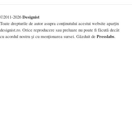
Designist
©2011-2026
Toate drepturile de autor asupra conținutului acestui website aparțin
designist.ro. Orice reproducere sau preluare nu poate fi făcută decât
Presslabs
cu acordul nostru și cu menționarea sursei. Găzduit de
.