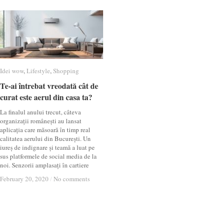
Idei wow
Idei wow
,
Lifestyle
Lifestyle
,
Shopping
Shopping
Te-ai întrebat vreodată cât de
Te-ai întrebat vreodată cât de
curat este aerul din casa ta?
curat este aerul din casa ta?
La finalul anului trecut, câteva
organizații românești au lansat
aplicația care măsoară în timp real
calitatea aerului din București. Un
iureș de indignare și teamă a luat pe
sus platformele de social media de la
noi. Senzorii amplasați în cartiere
February 20, 2020
February 20, 2020
/
/
No comments
No comments