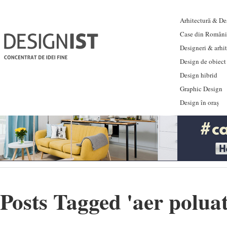
Arhitectură & Des
Case din Români
Designeri & arhi
Design de obiect
Design hibrid
Graphic Design
Design în oraș
Posts Tagged '
aer poluat