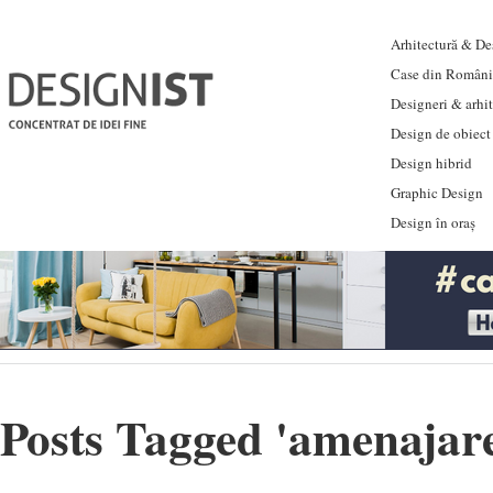
Arhitectură & Des
Case din Români
Designeri & arhi
Design de obiect
Design hibrid
Graphic Design
Design în oraș
Posts Tagged '
amenajare