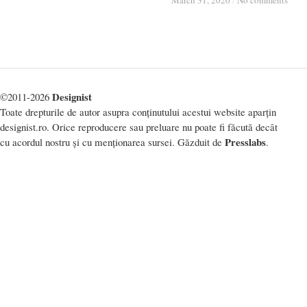
March 31, 2020
March 31, 2020
/
/
No comments
No comments
Designist
©2011-2026
Toate drepturile de autor asupra conținutului acestui website aparțin
designist.ro. Orice reproducere sau preluare nu poate fi făcută decât
Presslabs
cu acordul nostru și cu menționarea sursei. Găzduit de
.