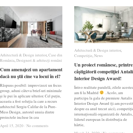
Arhitectură & Design interior
Arhitectură & Design interior
,
Arhitectură & Design interior
Arhitectură & Design interior
,
Case din
Case din
Competiție
Competiție
,
News
News
România
România
,
Designeri & arhitecți români
Designeri & arhitecți români
Un proiect românesc, printre
Un proiect românesc, printre
Cum amenajezi un apartament
Cum amenajezi un apartament
câștigătorii competiției Antali
câștigătorii competiției Antali
dacă nu știi cine va locui în el?
dacă nu știi cine va locui în el?
Interior Design Award!
Interior Design Award!
Răspuns posibil: improvizezi un focus
Într-o realitate paralelă, zilele aceste
group, aduni câteva brief-uri minimale
am fi la Madrid
. Acolo, am
și le pui în aplicare ulterior. Cel puțin,
participa la gala de premiere Antalis
aceasta a fost soluția la care a recurs
Interior Design Award (ți-am povesti
arhitectul Sergiu Califar de la Pure-
despre ea anul trecut aici), competiți
Mess Design, autorul unuia dintre
internațională organizată de Antalis,
proiectele incluse în cea
liderul european în distribuția de
hârtie,
April 15, 2020
April 15, 2020
/
/
No comments
No comments