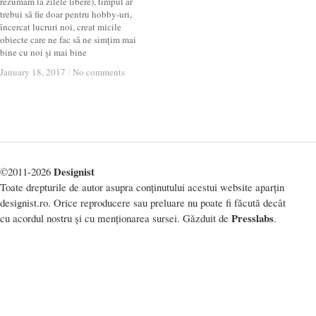
rezumăm la zilele libere), timpul ar
trebui să fie doar pentru hobby-uri,
încercat lucruri noi, creat micile
obiecte care ne fac să ne simțim mai
bine cu noi și mai bine
January 18, 2017
January 18, 2017
/
/
No comments
No comments
Designist
©2011-2026
Toate drepturile de autor asupra conținutului acestui website aparțin
designist.ro. Orice reproducere sau preluare nu poate fi făcută decât
Presslabs
cu acordul nostru și cu menționarea sursei. Găzduit de
.