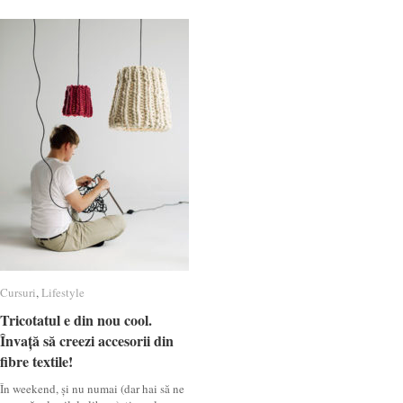
Cursuri
Cursuri
,
Lifestyle
Lifestyle
Tricotatul e din nou cool.
Tricotatul e din nou cool.
Învață să creezi accesorii din
Învață să creezi accesorii din
fibre textile!
fibre textile!
În weekend, și nu numai (dar hai să ne