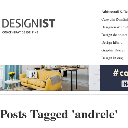
Arhitectură & Des
Case din Români
Designeri & arhi
Design de obiect
Design hibrid
Graphic Design
Design în oraș
Posts Tagged '
andrele
'