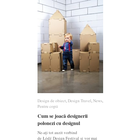
Design de obiect
Design de obiect
,
Design Travel
Design Travel
,
News
News
,
Pentru copii
Pentru copii
Cum se joacă designerii
Cum se joacă designerii
polonezi cu designul
polonezi cu designul
Ne-ați tot auzit vorbind
de Łódź Design Festival și vor mai