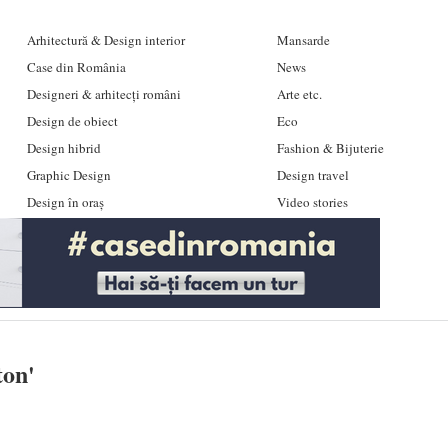
Arhitectură & Design interior
Mansarde
Case din România
News
Designeri & arhitecți români
Arte etc.
Design de obiect
Eco
Design hibrid
Fashion & Bijuterie
Graphic Design
Design travel
Design în oraș
Video stories
ton
'