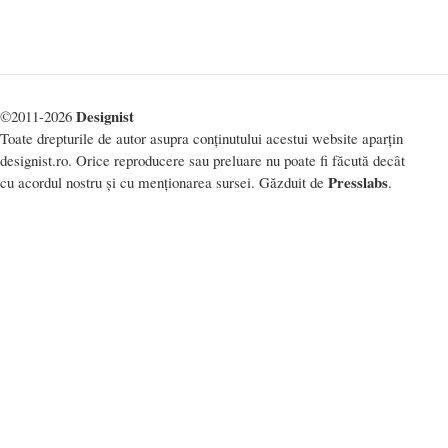
Designist
©2011-2026
Toate drepturile de autor asupra conținutului acestui website aparțin
designist.ro. Orice reproducere sau preluare nu poate fi făcută decât
Presslabs
cu acordul nostru și cu menționarea sursei. Găzduit de
.