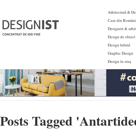
Arhitectură & Des
Case din Români
Designeri & arhi
Design de obiect
Design hibrid
Graphic Design
Design în oraș
Posts Tagged '
Antartide