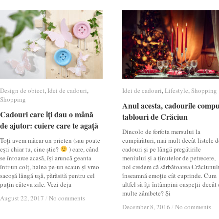
Design de obiect
Design de obiect
,
Idei de cadouri
Idei de cadouri
,
Idei de cadouri
Idei de cadouri
,
Lifestyle
Lifestyle
,
Shopping
Shopping
Shopping
Shopping
Anul acesta, cadourile comp
Anul acesta, cadourile comp
Cadouri care îți dau o mână
Cadouri care îți dau o mână
tablouri de Crăciun
tablouri de Crăciun
de ajutor: cuiere care te agață
de ajutor: cuiere care te agață
Dincolo de forfota mersului la
Toți avem măcar un prieten (sau poate
cumpărături, mai mult decât listele d
ești chiar tu, cine știe?
) care, când
cadouri și pe lângă pregătirile
se întoarce acasă, își aruncă geanta
meniului și a ținutelor de petrecere,
într-un colț, haina pe-un scaun și vreo
noi credem că sărbătoarea Crăciunul
sacoșă lângă ușă, părăsită pentru cel
înseamnă emoție cât cuprinde. Cum
puțin câteva zile. Vezi deja
altfel să îți întâmpini oaspeții decât
multe zâmbete? Și
August 22, 2017
August 22, 2017
/
/
No comments
No comments
December 8, 2016
December 8, 2016
/
/
No comments
No comments