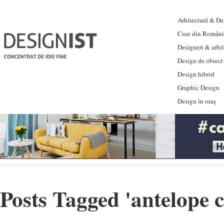
Arhitectură & Des
Case din Români
Designeri & arhi
Design de obiect
Design hibrid
Graphic Design
Design în oraș
Posts Tagged '
antelope 