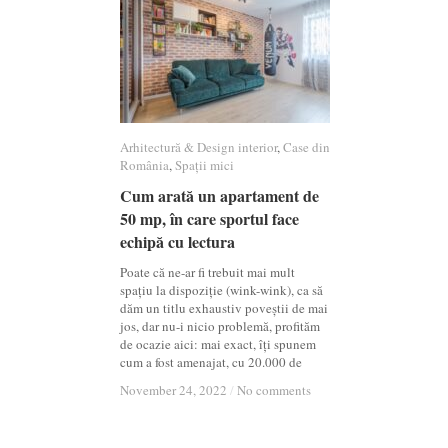
Arhitectură & Design interior
Arhitectură & Design interior
,
Case din
Case din
România
România
,
Spații mici
Spații mici
Cum arată un apartament de
Cum arată un apartament de
50 mp, în care sportul face
50 mp, în care sportul face
echipă cu lectura
echipă cu lectura
Poate că ne-ar fi trebuit mai mult
spațiu la dispoziție (wink-wink), ca să
dăm un titlu exhaustiv poveștii de mai
jos, dar nu-i nicio problemă, profităm
de ocazie aici: mai exact, îți spunem
cum a fost amenajat, cu 20.000 de
November 24, 2022
November 24, 2022
/
/
No comments
No comments