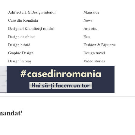
Arhitectură & Design interior
Mansarde
Case din România
News
Designeri & arhitecți români
Arte etc.
Design de obiect
Eco
Design hibrid
Fashion & Bijuterie
Graphic Design
Design travel
Design în oraș
Video stories
mandat
'