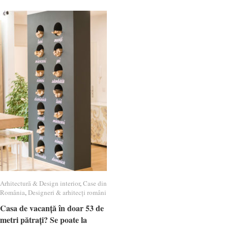
Arhitectură & Design interior
Arhitectură & Design interior
,
Case din
Case din
România
România
,
Designeri & arhitecți români
Designeri & arhitecți români
Casa de vacanță în doar 53 de
Casa de vacanță în doar 53 de
metri pătrați? Se poate la
metri pătrați? Se poate la