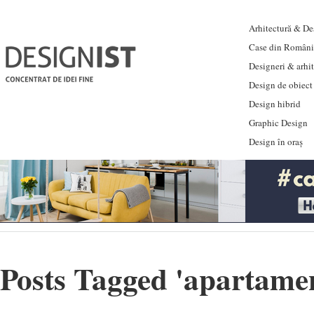
Arhitectură & Des
Case din Români
Designeri & arhi
Design de obiect
Design hibrid
Graphic Design
Design în oraș
Posts Tagged '
apartamen