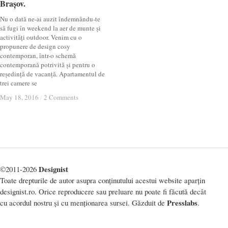
Brașov.
Brașov.
Nu o dată ne-ai auzit îndemnându-te
să fugi în weekend la aer de munte și
activități outdoor. Venim cu o
propunere de design cosy
contemporan, într-o schemă
contemporană potrivită și pentru o
reședință de vacanță. Apartamentul de
trei camere se
May 18, 2016
May 18, 2016
/
/
2 Comments
2 Comments
Designist
©2011-2026
Toate drepturile de autor asupra conținutului acestui website aparțin
designist.ro. Orice reproducere sau preluare nu poate fi făcută decât
Presslabs
cu acordul nostru și cu menționarea sursei. Găzduit de
.