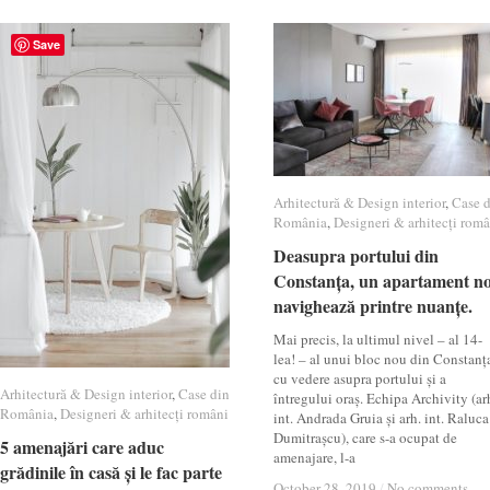
Save
Arhitectură & Design interior
Arhitectură & Design interior
,
Case 
Case 
România
România
,
Designeri & arhitecți româ
Designeri & arhitecți româ
Deasupra portului din
Deasupra portului din
Constanța, un apartament n
Constanța, un apartament n
navighează printre nuanțe.
navighează printre nuanțe.
Mai precis, la ultimul nivel – al 14-
lea! – al unui bloc nou din Constanț
cu vedere asupra portului și a
Arhitectură & Design interior
Arhitectură & Design interior
,
Case din
Case din
întregului oraș. Echipa Archivity (ar
România
România
,
Designeri & arhitecți români
Designeri & arhitecți români
int. Andrada Gruia și arh. int. Raluca
Dumitrașcu), care s-a ocupat de
5 amenajări care aduc
5 amenajări care aduc
amenajare, l-a
grădinile în casă și le fac parte
grădinile în casă și le fac parte
October 28, 2019
October 28, 2019
/
/
No comments
No comments