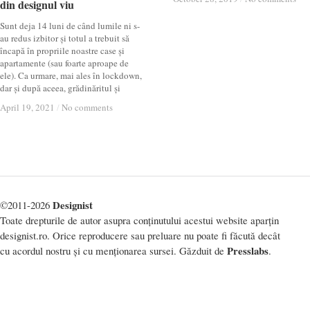
din designul viu
din designul viu
Sunt deja 14 luni de când lumile ni s-
au redus izbitor și totul a trebuit să
încapă în propriile noastre case și
apartamente (sau foarte aproape de
ele). Ca urmare, mai ales în lockdown,
dar și după aceea, grădinăritul și
April 19, 2021
April 19, 2021
/
/
No comments
No comments
Designist
©2011-2026
Toate drepturile de autor asupra conținutului acestui website aparțin
designist.ro. Orice reproducere sau preluare nu poate fi făcută decât
Presslabs
cu acordul nostru și cu menționarea sursei. Găzduit de
.