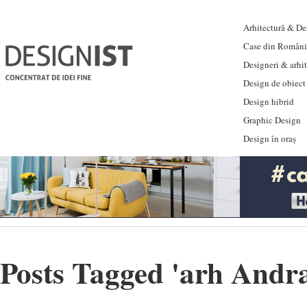
Arhitectură & Des
Case din Români
Designeri & arhi
Design de obiect
Design hibrid
Graphic Design
Design în oraș
Posts Tagged '
arh Andr