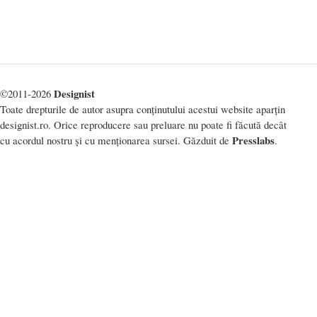
Designist
©2011-2026
Toate drepturile de autor asupra conținutului acestui website aparțin
designist.ro. Orice reproducere sau preluare nu poate fi făcută decât
Presslabs
cu acordul nostru și cu menționarea sursei. Găzduit de
.