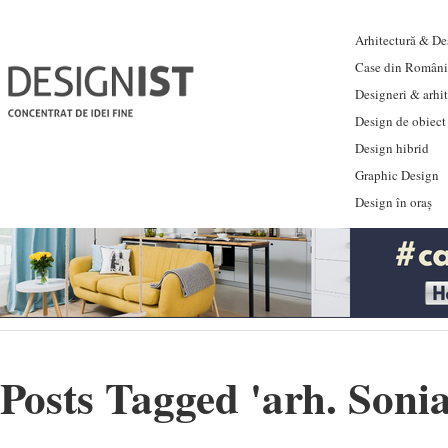
Arhitectură & Des
Case din Români
Designeri & arhi
Design de obiect
Design hibrid
Graphic Design
Design în oraș
Posts Tagged '
arh. Soni