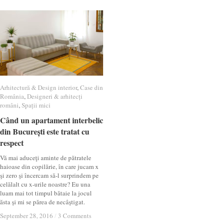
Arhitectură & Design interior
Arhitectură & Design interior
,
Case din
Case din
România
România
,
Designeri & arhitecți
Designeri & arhitecți
români
români
,
Spații mici
Spații mici
Când un apartament interbelic
Când un apartament interbelic
din București este tratat cu
din București este tratat cu
respect
respect
Vă mai aduceţi aminte de pătratele
haioase din copilărie, în care jucam x
şi zero şi încercam să-l surprindem pe
celălalt cu x-urile noastre? Eu una
luam mai tot timpul bătaie la jocul
ăsta şi mi se părea de necâştigat.
September 28, 2016
September 28, 2016
/
/
3 Comments
3 Comments