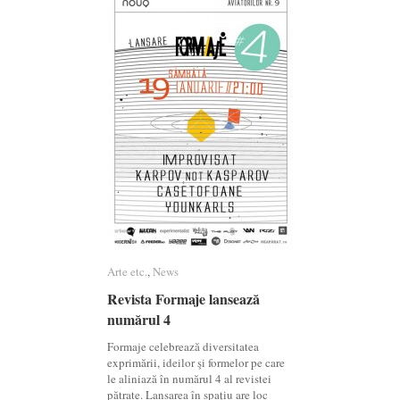
Arte etc.
Arte etc.
,
News
News
Revista Formaje lansează
Revista Formaje lansează
numărul 4
numărul 4
Formaje celebrează diversitatea
exprimării, ideilor şi formelor pe care
le aliniază în numărul 4 al revistei
pătrate. Lansarea în spaţiu are loc