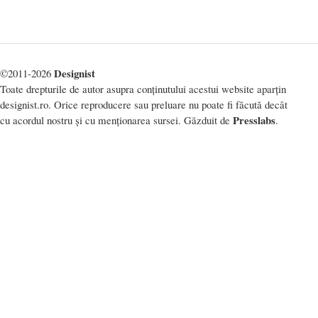
Designist
©2011-2026
Toate drepturile de autor asupra conținutului acestui website aparțin
designist.ro. Orice reproducere sau preluare nu poate fi făcută decât
Presslabs
cu acordul nostru și cu menționarea sursei. Găzduit de
.