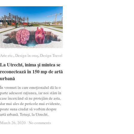
Arte etc.
Arte etc.
,
Design în oraș
Design în oraș
,
Design Travel
Design Travel
La Utrecht, inima și mintea se
La Utrecht, inima și mintea se
reconectează în 150 mp de artă
reconectează în 150 mp de artă
urbană
urbană
În vremuri în care emoționalul dă la o
parte adeseori rațiunea, iar noi stăm în
case încercând să ne protejăm de asta,
dar mai ales de pericole mai evidente,
poate suna ciudat să vorbim despre
artă urbană. Totuși, la Utrecht,
March 26, 2020
March 26, 2020
/
/
No comments
No comments