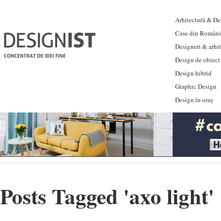
Arhitectură & Des
Case din Români
Designeri & arhi
Design de obiect
Design hibrid
Graphic Design
Design în oraș
Posts Tagged '
axo light
'