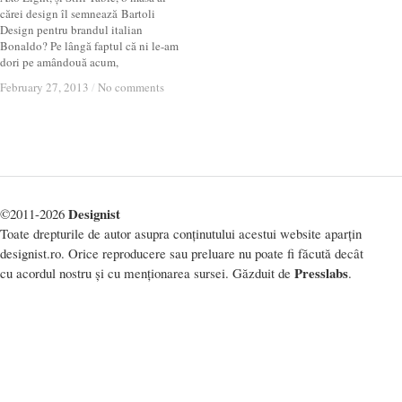
cărei design îl semnează Bartoli
Design pentru brandul italian
Bonaldo? Pe lângă faptul că ni le-am
dori pe amândouă acum,
February 27, 2013
February 27, 2013
/
/
No comments
No comments
Designist
©2011-2026
Toate drepturile de autor asupra conținutului acestui website aparțin
designist.ro. Orice reproducere sau preluare nu poate fi făcută decât
Presslabs
cu acordul nostru și cu menționarea sursei. Găzduit de
.