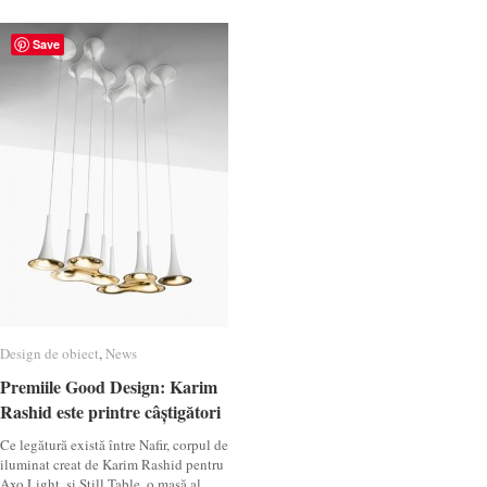
Save
Design de obiect
Design de obiect
,
News
News
Premiile Good Design: Karim
Premiile Good Design: Karim
Rashid este printre câștigători
Rashid este printre câștigători
Ce legătură există între Nafir, corpul de
iluminat creat de Karim Rashid pentru
Axo Light, și Still Table, o masă al