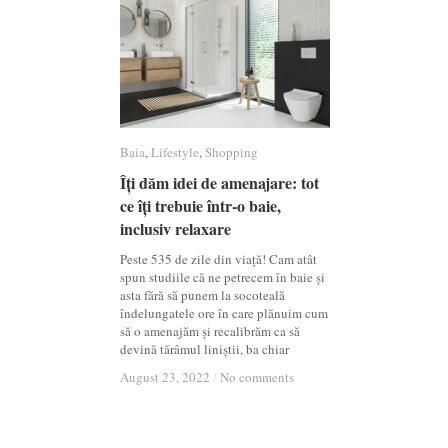
Baia
Baia
,
Lifestyle
Lifestyle
,
Shopping
Shopping
Îți dăm idei de amenajare: tot
Îți dăm idei de amenajare: tot
ce îți trebuie într-o baie,
ce îți trebuie într-o baie,
inclusiv relaxare
inclusiv relaxare
Peste 535 de zile din viață! Cam atât
spun studiile că ne petrecem în baie și
asta fără să punem la socoteală
îndelungatele ore în care plănuim cum
să o amenajăm și recalibrăm ca să
devină tărâmul liniștii, ba chiar
August 23, 2022
August 23, 2022
/
/
No comments
No comments