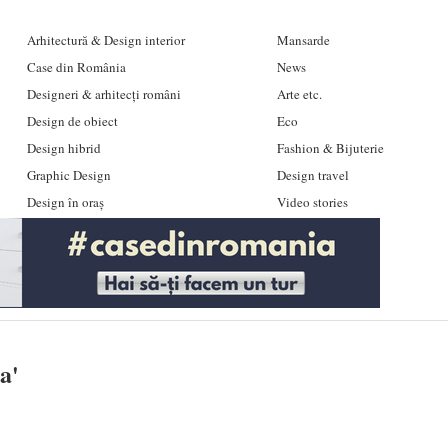
Arhitectură & Design interior
Mansarde
Case din România
News
Designeri & arhitecți români
Arte etc.
Design de obiect
Eco
Design hibrid
Fashion & Bijuterie
Graphic Design
Design travel
Design în oraș
Video stories
ea
'