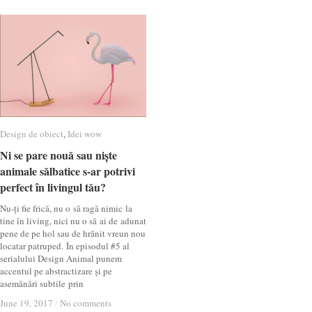
Design de obiect
Design de obiect
,
Idei wow
Idei wow
Ni se pare nouă sau niște
Ni se pare nouă sau niște
animale sălbatice s-ar potrivi
animale sălbatice s-ar potrivi
perfect în livingul tău?
perfect în livingul tău?
Nu-ți fie frică, nu o să ragă nimic la
tine în living, nici nu o să ai de adunat
pene de pe hol sau de hrănit vreun nou
locatar patruped. În episodul #5 al
serialului Design Animal punem
accentul pe abstractizare și pe
asemănări subtile prin
June 19, 2017
June 19, 2017
/
/
No comments
No comments