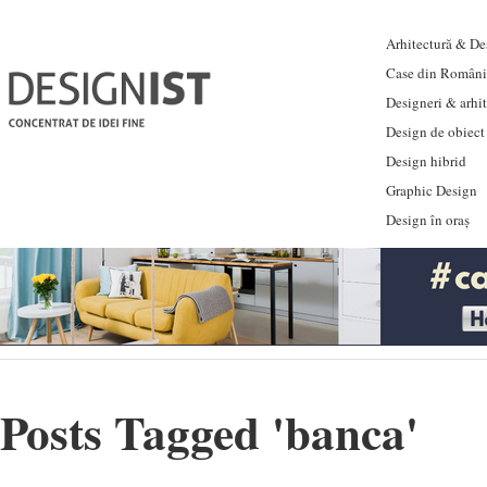
Arhitectură & Des
Case din Români
Designeri & arhi
Design de obiect
Design hibrid
Graphic Design
Design în oraș
Posts Tagged '
banca
'