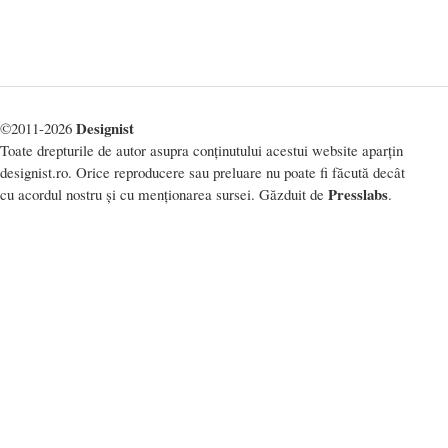
Designist
©2011-2026
Toate drepturile de autor asupra conținutului acestui website aparțin
designist.ro. Orice reproducere sau preluare nu poate fi făcută decât
Presslabs
cu acordul nostru și cu menționarea sursei. Găzduit de
.