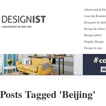
Arhitectură & Des
Case din Români
Designeri & arhi
Design de obiect
Design hibrid
Graphic Design
Design în oraș
Posts Tagged '
Beijing
'