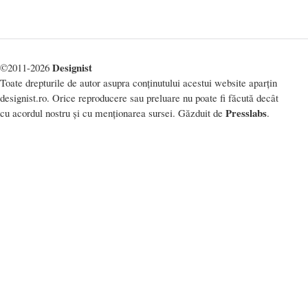
Designist
©2011-2026
Toate drepturile de autor asupra conținutului acestui website aparțin
designist.ro. Orice reproducere sau preluare nu poate fi făcută decât
Presslabs
cu acordul nostru și cu menționarea sursei. Găzduit de
.