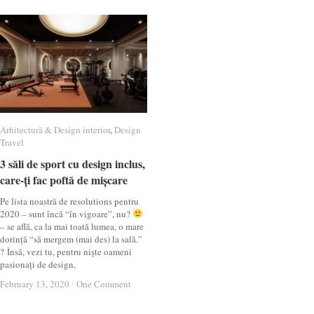
Arhitectură & Design interior
Arhitectură & Design interior
,
Design
Design
Travel
Travel
3 săli de sport cu design inclus,
3 săli de sport cu design inclus,
care-ți fac poftă de mișcare
care-ți fac poftă de mișcare
Pe lista noastră de resolutions pentru
2020 – sunt încă “în vigoare”, nu?
– se află, ca la mai toată lumea, o mare
dorință “să mergem (mai des) la sală.”
? Însă, vezi tu, pentru niște oameni
pasionați de design,
February 13, 2020
February 13, 2020
/
/
One Comment
One Comment